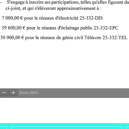
Zoom
100%