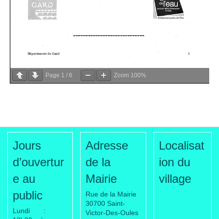
Page
1
/
6
Zoom
100%
Jours
Adresse
Localisat
d’ouvertur
de la
ion du
e au
Mairie
village
public
Rue de la Mairie
30700 Saint-
Lundi :
Victor-Des-Oules