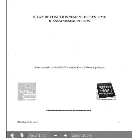
Page
1
/
6
Zoom
100%